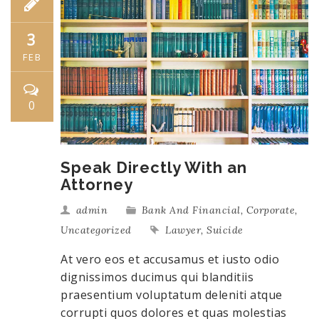
3
FEB
0
Speak Directly With an
Attorney
admin
Bank And Financial
,
Corporate
,
Uncategorized
Lawyer
,
Suicide
At vero eos et accusamus et iusto odio
dignissimos ducimus qui blanditiis
praesentium voluptatum deleniti atque
corrupti quos dolores et quas molestias