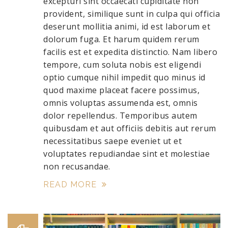
excepturi sint occaecati cupiditate non
provident, similique sunt in culpa qui officia
deserunt mollitia animi, id est laborum et
dolorum fuga. Et harum quidem rerum
facilis est et expedita distinctio. Nam libero
tempore, cum soluta nobis est eligendi
optio cumque nihil impedit quo minus id
quod maxime placeat facere possimus,
omnis voluptas assumenda est, omnis
dolor repellendus. Temporibus autem
quibusdam et aut officiis debitis aut rerum
necessitatibus saepe eveniet ut et
voluptates repudiandae sint et molestiae
non recusandae.
READ MORE