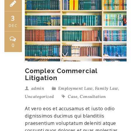
3
DEC
0
Complex Commercial
Litigation
admin
Employment Law
,
Family Law
,
Uncategorized
Case
,
Consultation
At vero eos et accusamus et iusto odio
dignissimos ducimus qui blanditiis
praesentium voluptatum deleniti atque
corrupti quos dolores et quas molestias