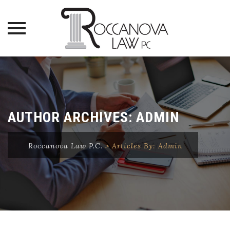
Skip
to
content
AUTHOR ARCHIVES:
ADMIN
Roccanova Law P.C.
>
Articles By: Admin